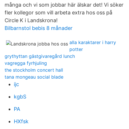
många och vi som jobbar här älskar det! Vi söker
fler kollegor som vill arbeta extra hos oss på
Circle K i Landskrona!
Bilbarnstol bebis 8 månader
alla karaktarer i harry
potter
grythyttan gästgivaregård lunch
vagregga fyrhjuling
the stockholm concert hall
tana mongeau social blade
ijc
kgbS
PA
HXfsk