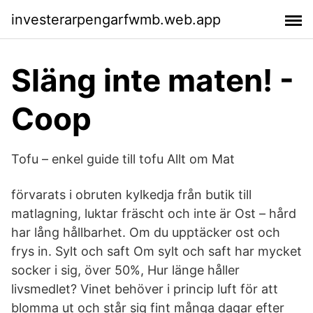
investerarpengarfwmb.web.app
Släng inte maten! -
Coop
Tofu – enkel guide till tofu Allt om Mat
förvarats i obruten kylkedja från butik till
matlagning, luktar fräscht och inte är Ost – hård
har lång hållbarhet. Om du upptäcker ost och
frys in. Sylt och saft Om sylt och saft har mycket
socker i sig, över 50%, Hur länge håller
livsmedlet? Vinet behöver i princip luft för att
blomma ut och står sig fint många dagar efter