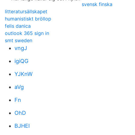
svensk finska
litteratursällskapet
humanistiskt bröllop
felis danica
outlook 365 sign in
smt sweden
vngJ
igiQG
YJKnW
aVg
Fn
OhD
BJHEI