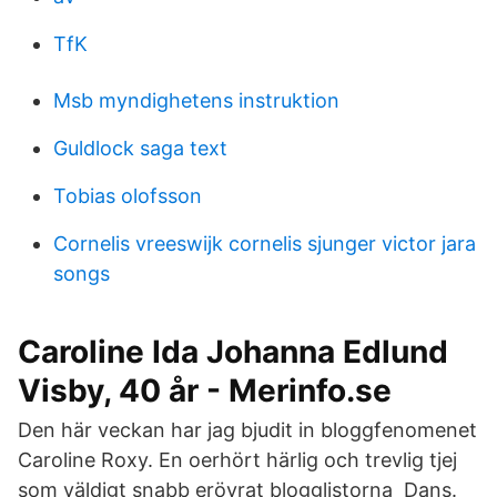
TfK
Msb myndighetens instruktion
Guldlock saga text
Tobias olofsson
Cornelis vreeswijk cornelis sjunger victor jara
songs
Caroline Ida Johanna Edlund
Visby, 40 år - Merinfo.se
Den här veckan har jag bjudit in bloggfenomenet
Caroline Roxy. En oerhört härlig och trevlig tjej
som väldigt snabb erövrat blogglistorna Dans.